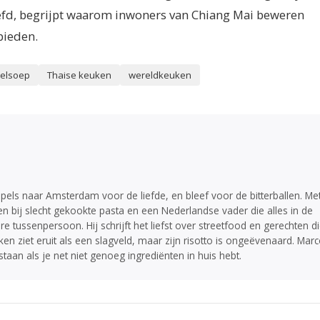
efd, begrijpt waarom inwoners van Chiang Mai beweren
bieden.
elsoep
Thaise keuken
wereldkeuken
pels naar Amsterdam voor de liefde, en bleef voor de bitterballen. Me
en bij slecht gekookte pasta en een Nederlandse vader die alles in de
ire tussenpersoon. Hij schrijft het liefst over streetfood en gerechten d
en ziet eruit als een slagveld, maar zijn risotto is ongeëvenaard. Mar
staan als je net niet genoeg ingrediënten in huis hebt.