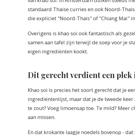
van khao soi. In Amsterdam duiken steeds me
standaard Thaise curries en ook Noord-Thaise 
die expliciet "Noord-Thais" of "Chiang Mai" i
Overigens is khao soi ook fantastisch als gez
samen aan tafel zijn terwijl de soep voor je st
eigen ingrediënten kookt.
Dit gerecht verdient een plek 
Khao soi is precies het soort gerecht dat je e
ingrediëntenlijst, maar dat je de tweede keer 
te zout? Voeg limoensap toe. Te mild? Meer chi
aan missen.
En dat krokante laagje noedels bovenop - dat is