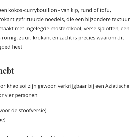
een kokos-currybouillon - van kip, rund of tofu,
rokant gefrituurde noedels, die een bijzondere textuur
maakt met ingelegde mosterdkool, verse sjalotten, een
n romig, zuur, krokant en zacht is precies waarom dit
goed heet.
hebt
r khao soi zijn gewoon verkrijgbaar bij een Aziatische
or vier personen:
oor de stoofversie)
ie)