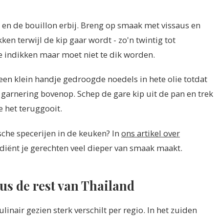
 en de bouillon erbij. Breng op smaak met vissaus en
ken terwijl de kip gaar wordt - zo'n twintig tot
e indikken maar moet niet te dik worden.
een klein handje gedroogde noedels in hete olie totdat
s garnering bovenop. Schep de gare kip uit de pan en trek
e het teruggooit.
sche specerijen in de keuken? In
ons artikel over
diënt je gerechten veel dieper van smaak maakt.
s de rest van Thailand
linair gezien sterk verschilt per regio. In het zuiden