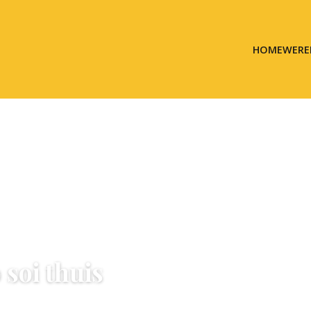
HOME
WERE
 soi thuis