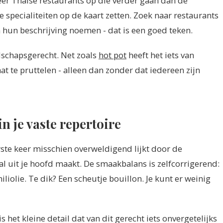
er Thaise restaurants op die verder gaan dan de
specialiteiten op de kaart zetten. Zoek naar restaurants
n hun beschrijving noemen - dat is een goed teken.
elschapsgerecht. Net zoals
hot pot
heeft het iets van
aat te pruttelen - alleen dan zonder dat iedereen zijn
in je vaste repertoire
erste keer misschien overweldigend lijkt door de
al uit je hoofd maakt. De smaakbalans is zelfcorrigerend:
liolie. Te dik? Een scheutje bouillon. Je kunt er weinig
 het kleine detail dat van dit gerecht iets onvergetelijks