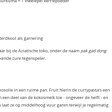
l kurkuma + 1 theelepel kerriepoeder
sterdkool als garnering
ar bij de Aziatische toko, onder de naam
pak gad dong
.
rkende zure tegenspeler.
osolie in een ruime pan. Fruit hierin de currypasta's een
n een deel van de kokosmelk toe - ongeveer de helft - en
en laat ze op middelhoog vuur garen terwijl je regelmatig