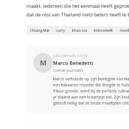
maakt. Iedereen die het eenmaal heeft gepro
dat de rest van Thailand niets beters heeft te 
Chiang Mai
curry
khao soi
kokosmelk
noed
GESCHREVEN DOOR
M
Marco Benedetti
Culinair journalist
Marco verhuisde op zijn twintigste van Na
een Italiaanse moeder die dreigde te huil
frituur gooide, werd hij de perfecte culina
je staand aan een kraampje eet. Zijn keuk
gelooft heilig dat de beste maaltijden ont