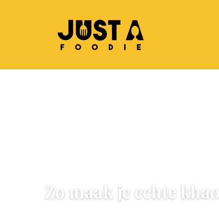
WERELDKEUKEN
Zo maak je echte khao
5 June 2026
·
6 min leestijd