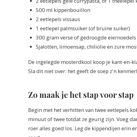
2 eetlepels gele currypasta, of 1 theelepe
500 ml kippenbouillon
2 eetlepels vissaus
1 eetlepel palmsuiker (of bruine suiker)
300 gram verse of gedroogde eiernoedels
Sjalotten, limoensap, chiliolie en zure mo
De ingelegde mosterdkool koop je kant-en-kla
Sla dit niet over: het geeft de soep z'n kenme
Zo maak je het stap voor stap
Begin met het verhitten van twee eetlepels kok
minuut of twee totdat ze geurig zijn. Voeg da
roer alles goed los. Leg de kippendijen erin 