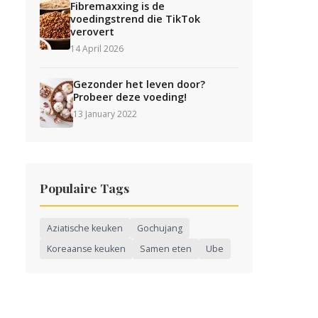
Fibremaxxing is de
voedingstrend die TikTok
verovert
14 April 2026
Gezonder het leven door?
Probeer deze voeding!
13 January 2022
Populaire Tags
Aziatische keuken
Gochujang
Koreaanse keuken
Samen eten
Ube