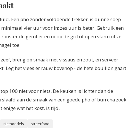
aakt
duld. Een pho zonder voldoende trekken is dunne soep -
r minimaal vier uur voor in; zes uur is beter. Gebruik een
rooster de gember en ui op de gril of open vlam tot ze
nagel toe.
e zeef, breng op smaak met vissaus en zout, en serveer
kt. Leg het vlees er rauw bovenop - de hete bouillon gaart
op 100 niet voor niets. De keuken is lichter dan de
erslaafd aan de smaak van een goede pho of bun cha zoek
t enige wat het kost, is tijd.
rijstnoedels
streetfood