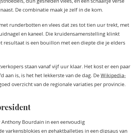
ijstnoedels, dun gesneden vlees, en een schaaltje verse
rnaast. De combinatie maak je zelf in de kom.
 met runderbotten en vlees dat zes tot tien uur trekt, met
uidnagel en kaneel. Die kruidensamenstelling klinkt
 resultaat is een bouillon met een diepte die je elders
verkopers staan vanaf vijf uur klaar. Het kost er een paar
 aan is, is het het lekkerste van de dag. De
Wikipedia-
oed overzicht van de regionale variaties per provincie.
president
r Anthony Bourdain in een eenvoudig
de varkensblokjes en gehaktballetjes in een dipsaus van