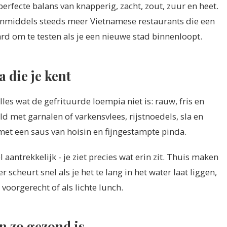
rfecte balans van knapperig, zacht, zout, zuur en heet.
inmiddels steeds meer Vietnamese restaurants die een
d om te testen als je een nieuwe stad binnenloopt.
a die je kent
les wat de gefrituurde loempia niet is: rauw, fris en
ld met garnalen of varkensvlees, rijstnoedels, sla en
et een saus van hoisin en fijngestampte pinda.
l aantrekkelijk - je ziet precies wat erin zit. Thuis maken
 scheurt snel als je het te lang in het water laat liggen,
 voorgerecht of als lichte lunch.
 zo gezond is