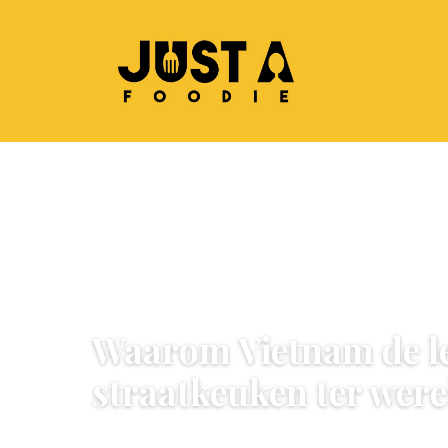
WERELDKEUKEN
Waarom Vietnam de l
straatkeuken ter were
7 June 2026
·
7 min leestijd