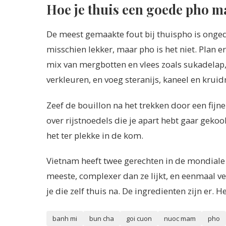
Hoe je thuis een goede pho m
De meest gemaakte fout bij thuispho is onge
misschien lekker, maar pho is het niet. Plan e
mix van mergbotten en vlees zoals sukadelap, 
verkleuren, en voeg steranijs, kaneel en kruid
Zeef de bouillon na het trekken door een fijn
over rijstnoedels die je apart hebt gaar gekoo
het ter plekke in de kom.
Vietnam heeft twee gerechten in de mondiale t
meeste, complexer dan ze lijkt, en eenmaal v
je die zelf thuis na. De ingredienten zijn er. He
banh mi
bun cha
goi cuon
nuoc mam
pho