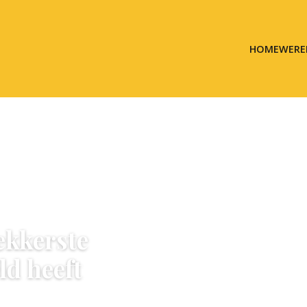
HOME
WERE
ekkerste
ld heeft