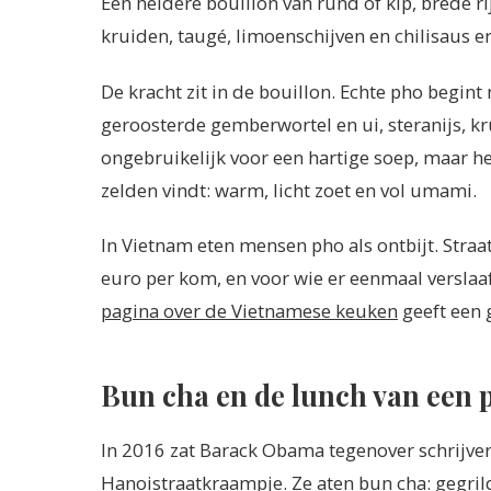
Een heldere bouillon van rund of kip, brede r
kruiden, taugé, limoenschijven en chilisaus e
De kracht zit in de bouillon. Echte pho begint
geroosterde gemberwortel en ui, steranijs, kr
ongebruikelijk voor een hartige soep, maar het
zelden vindt: warm, licht zoet en vol umami.
In Vietnam eten mensen pho als ontbijt. Straat
euro per kom, en voor wie er eenmaal verslaafd
pagina over de Vietnamese keuken
geeft een g
Bun cha en de lunch van een 
In 2016 zat Barack Obama tegenover schrijve
Hanoistraatkraampje. Ze aten bun cha: gegril