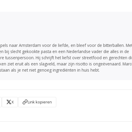
pels naar Amsterdam voor de liefde, en bleef voor de bitterballen. Me
en bij slecht gekookte pasta en een Nederlandse vader die alles in de
ire tussenpersoon. Hij schrijft het liefst over streetfood en gerechten d
en ziet eruit als een slagveld, maar zijn risotto is ongeëvenaard. Mar
staan als je net niet genoeg ingrediënten in huis hebt.
X
Link kopieren