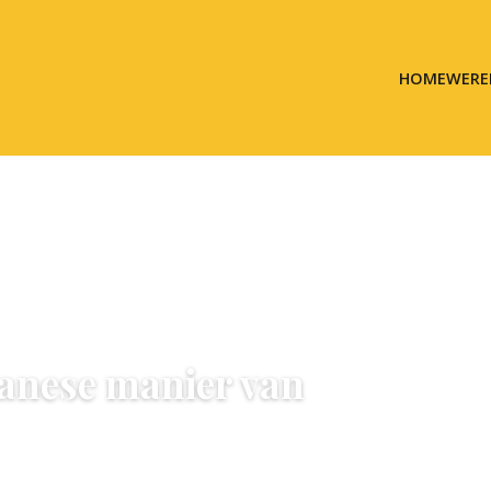
HOME
WERE
anese manier van