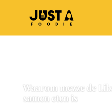
WERELDKEUKEN
Waarom mezze de Lib
samen eten is
16 June 2026
·
5 min leestijd