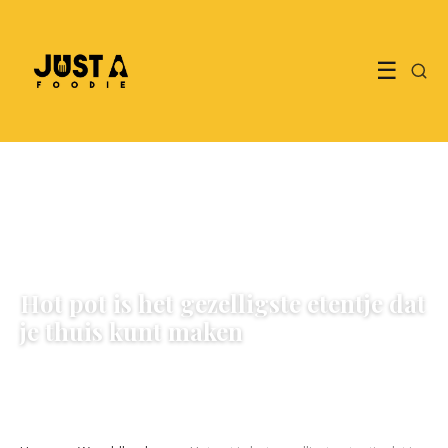
☰
WERELDKEUKEN
Hot pot is het gezelligste etentje dat
je thuis kunt maken
3 May 2026
·
5 min leestijd