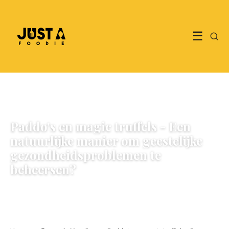
☰
GEZONDE VOEDING
Paddo's en magic truffels - Een
natuurlijke manier om geestelijke
gezondheidsproblemen te
beheersen?
23 January 2023
·
3 min leestijd