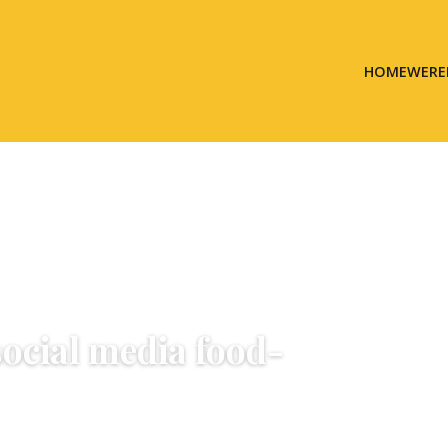
HOME
WERE
 social media food-