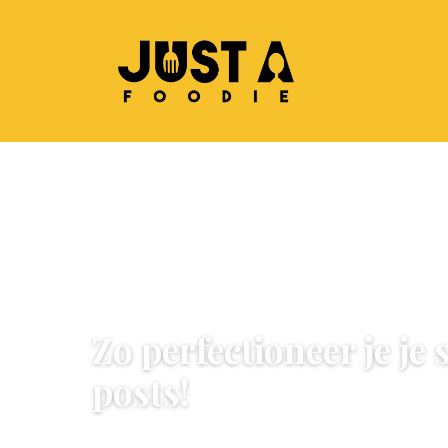
KOKEN & RECEPTEN
Zo perfectioneer je je
posts!
13 January 2022
·
3 min leestijd