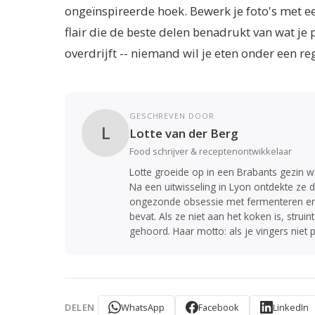
ongeïnspireerde hoek. Bewerk je foto's met e
flair die de beste delen benadrukt van wat je p
overdrijft -- niemand wil je eten onder een re
GESCHREVEN DOOR
L
Lotte van der Berg
Food schrijver & receptenontwikkelaar
Lotte groeide op in een Brabants gezin w
Na een uitwisseling in Lyon ontdekte ze d
ongezonde obsessie met fermenteren en s
bevat. Als ze niet aan het koken is, str
gehoord. Haar motto: als je vingers niet p
WhatsApp
Facebook
LinkedIn
DELEN