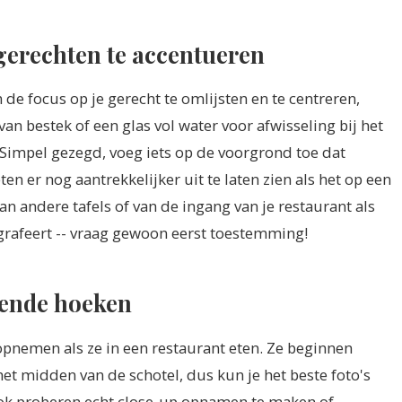
 gerechten te accentueren
e focus op je gerecht te omlijsten en te centreren,
an bestek of een glas vol water voor afwisseling bij het
 Simpel gezegd, voeg iets op de voorgrond toe dat
n er nog aantrekkelijker uit te laten zien als het op een
an andere tafels of van de ingang van je restaurant als
ografeert -- vraag gewoon eerst toestemming!
llende hoeken
opnemen als ze in een restaurant eten. Ze beginnen
het midden van de schotel, dus kun je het beste foto's
ook proberen echt close-up opnamen te maken of