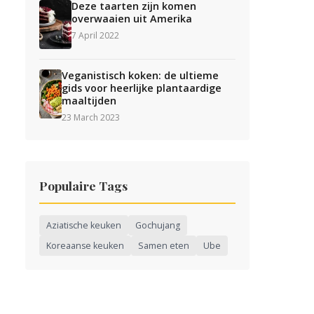
Deze taarten zijn komen
overwaaien uit Amerika
7 April 2022
Veganistisch koken: de ultieme
gids voor heerlijke plantaardige
maaltijden
23 March 2023
Populaire Tags
Aziatische keuken
Gochujang
Koreaanse keuken
Samen eten
Ube