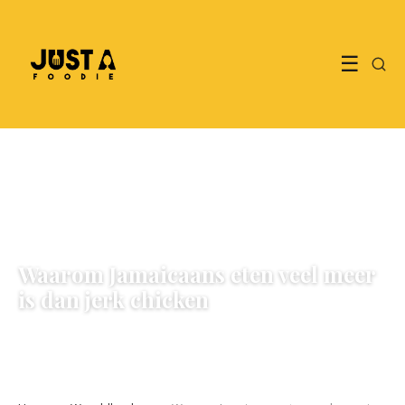
☰
WERELDKEUKEN
Waarom Jamaicaans eten veel meer
is dan jerk chicken
10 June 2026
·
5 min leestijd