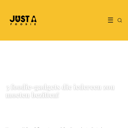
☰
KOKEN & RECEPTEN
3 foodie-gadgets die iedereen zou
moeten bezitten!
30 December 2021
·
3 min leestijd